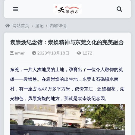
网站首页
›
游记
›
内容详情
袁崇焕纪念馆：崇焕精神与东莞文化的完美融合
emer
2023年10月18日
1272
东莞
，一片人杰地灵的土地，孕育出了一位令人敬仰的英
雄——
袁崇焕
。在袁崇焕的出生地，东莞市石碣镇水南
村，有一座占地4.8万多平方米，依傍东江，遥望榴花，湖
光柳色，风景旖旎的地方，那就是袁崇焕纪念园。