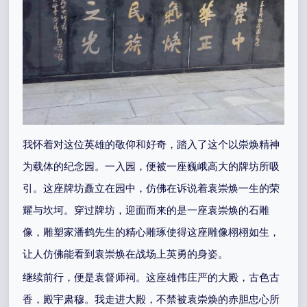
我怀着对这位英雄的敬仰和好奇，踏入了这个以崇焕精神
为载体的纪念园。一入园，便被一座巍峨高大的牌坊所吸
引。这座牌坊矗立在园中，仿佛在诉说着袁崇焕一生的荣
耀与坎坷。穿过牌坊，迎面而来的是一座袁崇焕的石雕
像，雕塑家潘鹤先生的精心雕琢使得这座雕像栩栩如生，
让人仿佛能看到袁崇焕在战场上英勇的身姿。
继续前行，便是袁督师祠。这座雄伟庄严的大殿，古色古
香，殿宇肃穆。我走进大殿，不禁被袁崇焕的赤胆忠心所