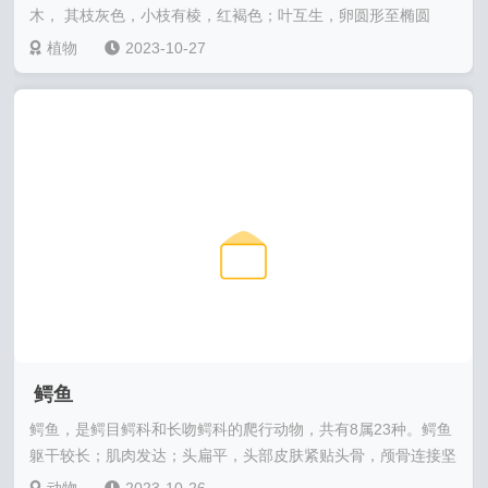
木， 其枝灰色，小枝有棱，红褐色；叶互生，卵圆形至椭圆
形，上面有光泽；花单......
植物
2023-10-27
鳄鱼
鳄鱼，是鳄目鳄科和长吻鳄科的爬行动物，共有8属23种。鳄鱼
躯干较长；肌肉发达；头扁平，头部皮肤紧贴头骨，颅骨连接坚
固，不能活动；牙齿呈锥形，长在牙槽中......
动物
2023-10-26