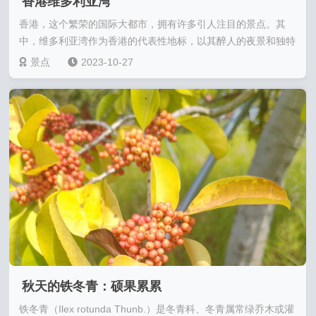
香港维多利亚湾
香港，这个繁荣的国际大都市，拥有许多引人注目的景点。其
中，维多利亚湾作为香港的代表性地标，以其醉人的夜景和独特
的魅力吸引着世界各地的游客。 维多利亚湾......
景点
2023-10-27
秋天的铁冬青：硕果累累
铁冬青（Ilex rotunda Thunb.）是冬青科、冬青属常绿乔木或灌