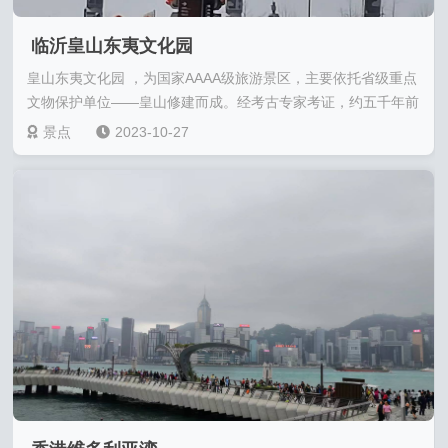
临沂皇山东夷文化园
皇山东夷文化园 ，为国家AAAA级旅游景区，主要依托省级重点
文物保护单位——皇山修建而成。经考古专家考证，约五千年前
后，这里曾是史前东夷古村落，是齐鲁......
景点
2023-10-27