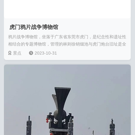
虎门鸦片战争博物馆
鸦片战争博物馆，坐落于广东省东莞市虎门，是纪念性和遗址性
相结合的专题博物馆，管理的林则徐销烟池与虎门炮台旧址是全
国重点文物保护单位，是鸦片战争时期的历......
景点
2023-10-31