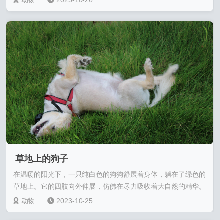
草地上的狗子
在温暖的阳光下，一只纯白色的狗狗舒展着身体，躺在了绿色的
草地上。它的四肢向外伸展，仿佛在尽力吸收着大自然的精华。
毛发柔软而蓬松，看起来非常舒适，每一根毛发都散发......
动物
2023-10-25