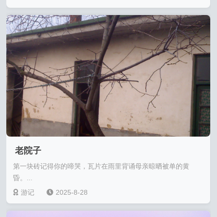
老院子
第一块砖记得你的啼哭，瓦片在雨里背诵母亲晾晒被单的黄
昏。...
游记
2025-8-28